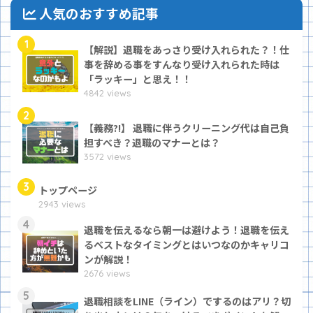
人気のおすすめ記事
1
【解説】退職をあっさり受け入れられた？！仕
事を辞める事をすんなり受け入れられた時は
「ラッキー」と思え！！
4842 views
2
【義務?!】 退職に伴うクリーニング代は自己負
担すべき？退職のマナーとは？
3572 views
3
トップページ
2943 views
4
退職を伝えるなら朝一は避けよう！退職を伝え
るベストなタイミングとはいつなのかキャリコ
ンが解説！
2676 views
5
退職相談をLINE（ライン）でするのはアリ？切