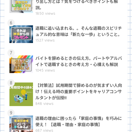
り出し方とは？気をつけるべきポイントも解
説。
1850 views
6
退職に追い込まれる。。そんな退職のスピリチ
ュアル的な意味は「新たな一歩」ということ。
1527 views
7
バイトを辞めるときの伝え方。パートやアルバ
イトで退職するときの考え方・心構えも解説
1045 views
8
【対策法】試用期間で辞めるのが気まずい人向
け！伝える時の重要ポイントをキャリアコンサ
ルタントが伝授!!
848 views
9
退職の理由に困ったら「家庭の事情」を巧みに
使え！ 【退職・理由・家庭の事情】
687 views