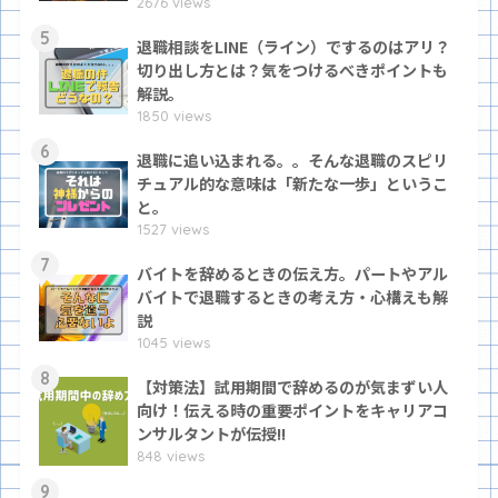
2676 views
5
退職相談をLINE（ライン）でするのはアリ？
切り出し方とは？気をつけるべきポイントも
解説。
1850 views
6
退職に追い込まれる。。そんな退職のスピリ
チュアル的な意味は「新たな一歩」というこ
と。
1527 views
7
バイトを辞めるときの伝え方。パートやアル
バイトで退職するときの考え方・心構えも解
説
1045 views
8
【対策法】試用期間で辞めるのが気まずい人
向け！伝える時の重要ポイントをキャリアコ
ンサルタントが伝授!!
848 views
9