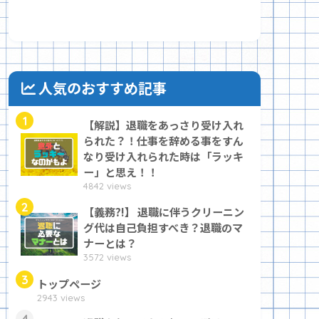
人気のおすすめ記事
1
【解説】退職をあっさり受け入れ
られた？！仕事を辞める事をすん
なり受け入れられた時は「ラッキ
ー」と思え！！
4842 views
2
【義務?!】 退職に伴うクリーニン
グ代は自己負担すべき？退職のマ
ナーとは？
3572 views
3
トップページ
2943 views
4