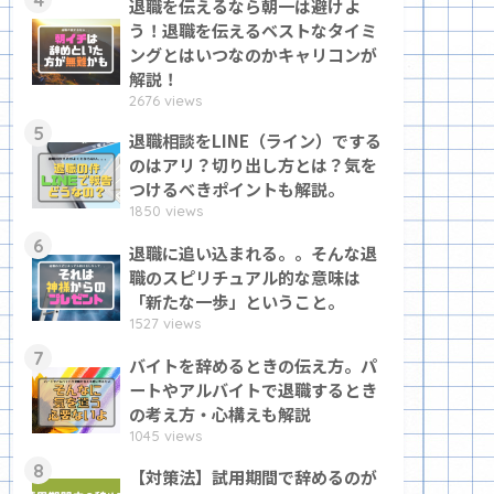
退職を伝えるなら朝一は避けよ
う！退職を伝えるベストなタイミ
ングとはいつなのかキャリコンが
解説！
2676 views
5
退職相談をLINE（ライン）でする
のはアリ？切り出し方とは？気を
つけるべきポイントも解説。
1850 views
6
退職に追い込まれる。。そんな退
職のスピリチュアル的な意味は
「新たな一歩」ということ。
1527 views
7
バイトを辞めるときの伝え方。パ
ートやアルバイトで退職するとき
の考え方・心構えも解説
1045 views
8
【対策法】試用期間で辞めるのが