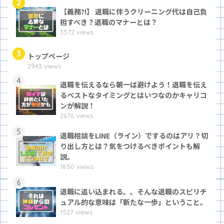
2
【義務?!】 退職に伴うクリーニング代は自己負
担すべき？退職のマナーとは？
3572 views
3
トップページ
2943 views
4
退職を伝えるなら朝一は避けよう！退職を伝え
るベストなタイミングとはいつなのかキャリコ
ンが解説！
2676 views
5
退職相談をLINE（ライン）でするのはアリ？切
り出し方とは？気をつけるべきポイントも解
説。
1850 views
6
退職に追い込まれる。。そんな退職のスピリチ
ュアル的な意味は「新たな一歩」ということ。
1527 views