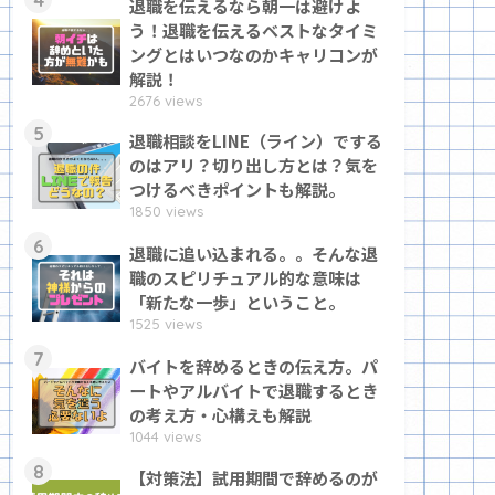
退職を伝えるなら朝一は避けよ
う！退職を伝えるベストなタイミ
ングとはいつなのかキャリコンが
解説！
2676 views
5
退職相談をLINE（ライン）でする
のはアリ？切り出し方とは？気を
つけるべきポイントも解説。
1850 views
6
退職に追い込まれる。。そんな退
職のスピリチュアル的な意味は
「新たな一歩」ということ。
1525 views
7
バイトを辞めるときの伝え方。パ
ートやアルバイトで退職するとき
の考え方・心構えも解説
1044 views
8
【対策法】試用期間で辞めるのが