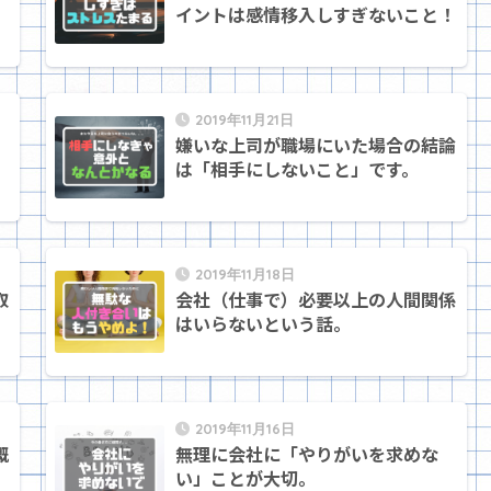
イントは感情移入しすぎないこと！
2019年11月21日
フ
嫌いな上司が職場にいた場合の結論
は「相手にしないこと」です。
2019年11月18日
取
会社（仕事で）必要以上の人間関係
はいらないという話。
2019年11月16日
概
無理に会社に「やりがいを求めな
い」ことが大切。