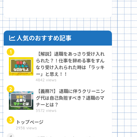
人気のおすすめ記事
1
【解説】退職をあっさり受け入れ
られた？！仕事を辞める事をすん
なり受け入れられた時は「ラッキ
ー」と思え！！
4842 views
2
【義務?!】 退職に伴うクリーニン
グ代は自己負担すべき？退職のマ
ナーとは？
3572 views
3
トップページ
2938 views
4