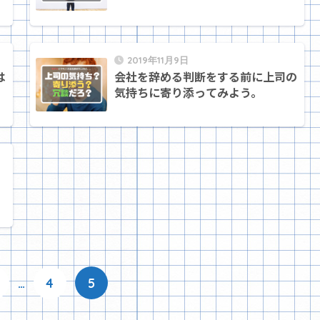
2019年11月9日
は
会社を辞める判断をする前に上司の
気持ちに寄り添ってみよう。
…
4
5