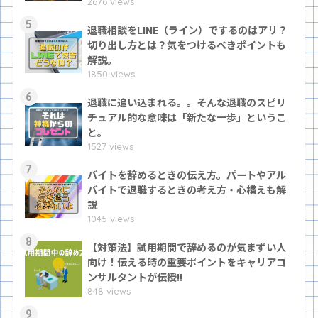
2676 views
5
退職相談をLINE（ライン）でするのはアリ？
切り出し方とは？気をつけるべきポイントも
解説。
1850 views
6
退職に追い込まれる。。そんな退職のスピリ
チュアル的な意味は「新たな一歩」というこ
と。
1527 views
7
バイトを辞めるときの伝え方。パートやアル
バイトで退職するときの考え方・心構えも解
説
1045 views
8
【対策法】試用期間で辞めるのが気まずい人
向け！伝える時の重要ポイントをキャリアコ
ンサルタントが伝授!!
848 views
9