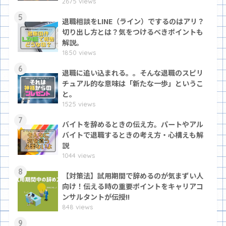
2675 views
5
退職相談をLINE（ライン）でするのはアリ？
切り出し方とは？気をつけるべきポイントも
解説。
1850 views
6
退職に追い込まれる。。そんな退職のスピリ
チュアル的な意味は「新たな一歩」というこ
と。
1525 views
7
バイトを辞めるときの伝え方。パートやアル
バイトで退職するときの考え方・心構えも解
説
1044 views
8
【対策法】試用期間で辞めるのが気まずい人
向け！伝える時の重要ポイントをキャリアコ
ンサルタントが伝授!!
848 views
9