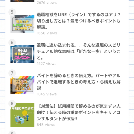
2676 views
5
退職相談をLINE（ライン）でするのはアリ？
切り出し方とは？気をつけるべきポイントも
解説。
1850 views
6
退職に追い込まれる。。そんな退職のスピリ
チュアル的な意味は「新たな一歩」というこ
と。
1527 views
7
バイトを辞めるときの伝え方。パートやアル
バイトで退職するときの考え方・心構えも解
説
1045 views
8
【対策法】試用期間で辞めるのが気まずい人
向け！伝える時の重要ポイントをキャリアコ
ンサルタントが伝授!!
848 views