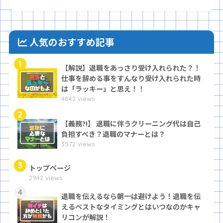
人気のおすすめ記事
1
【解説】退職をあっさり受け入れられた？！
仕事を辞める事をすんなり受け入れられた時
は「ラッキー」と思え！！
4842 views
2
【義務?!】 退職に伴うクリーニング代は自己
負担すべき？退職のマナーとは？
3572 views
3
トップページ
2942 views
4
退職を伝えるなら朝一は避けよう！退職を伝
えるベストなタイミングとはいつなのかキャ
リコンが解説！