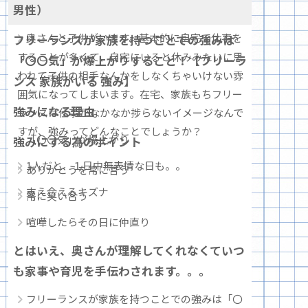
男性）
奥さんと子供がいます。基本的に自宅で仕事を
フリーランスが家族を持つことでの強みは
することが多くて、自宅にいると休みみたいに思
「〇〇気」が爆上がりすること！【フリーラ
われて子供の相手なんかをしなくちゃいけない雰
ンス 家族がいる 強み】
囲気になってしまいます。在宅、家族もちフリー
強みになる理由
ランスは仕事がなかなか捗らないイメージなんで
すが、強みってどんなことでしょうか？
「〇〇気」が爆上がり
強みにする為のポイント
1人だと、１日中無表情な日も。。
ありがとうを常に言う
支え合えるキズナ
常に笑い合う
喧嘩したらその日に仲直り
とはいえ、奥さんが理解してくれなくていつ
も家事や育児を手伝わされます。。。
フリーランスが家族を持つことでの強みは「〇