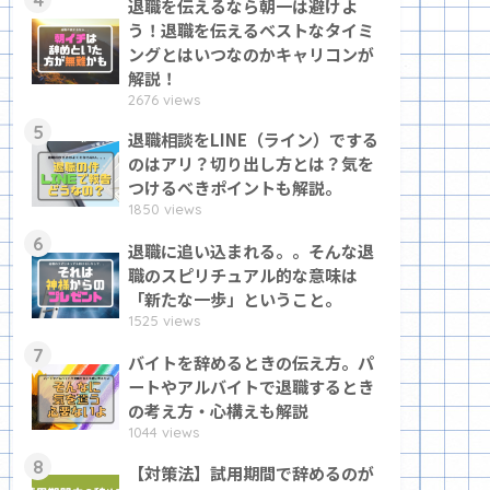
退職を伝えるなら朝一は避けよ
う！退職を伝えるベストなタイミ
ングとはいつなのかキャリコンが
解説！
2676 views
5
退職相談をLINE（ライン）でする
のはアリ？切り出し方とは？気を
つけるべきポイントも解説。
1850 views
6
退職に追い込まれる。。そんな退
職のスピリチュアル的な意味は
「新たな一歩」ということ。
1525 views
7
バイトを辞めるときの伝え方。パ
ートやアルバイトで退職するとき
の考え方・心構えも解説
1044 views
8
【対策法】試用期間で辞めるのが