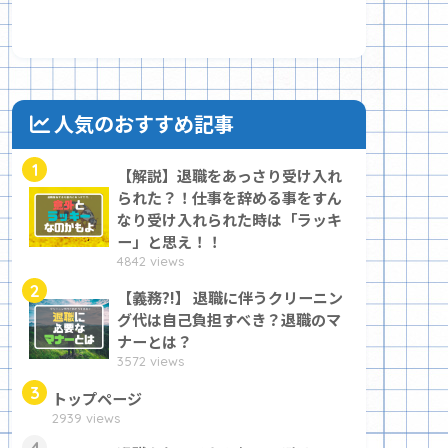
人気のおすすめ記事
1
【解説】退職をあっさり受け入れ
られた？！仕事を辞める事をすん
なり受け入れられた時は「ラッキ
ー」と思え！！
4842 views
2
【義務?!】 退職に伴うクリーニン
グ代は自己負担すべき？退職のマ
ナーとは？
3572 views
3
トップページ
2939 views
4