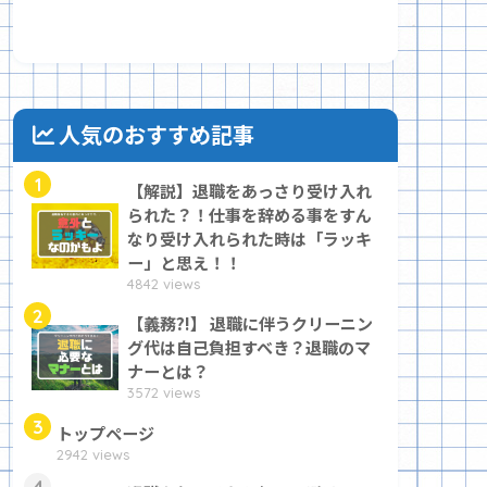
人気のおすすめ記事
1
【解説】退職をあっさり受け入れ
られた？！仕事を辞める事をすん
なり受け入れられた時は「ラッキ
ー」と思え！！
4842 views
2
【義務?!】 退職に伴うクリーニン
グ代は自己負担すべき？退職のマ
ナーとは？
3572 views
3
トップページ
2942 views
4