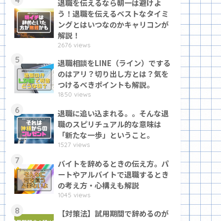
退職を伝えるなら朝一は避けよ
う！退職を伝えるベストなタイミ
ングとはいつなのかキャリコンが
解説！
2676 views
5
退職相談をLINE（ライン）でする
のはアリ？切り出し方とは？気を
つけるべきポイントも解説。
1850 views
6
退職に追い込まれる。。そんな退
職のスピリチュアル的な意味は
「新たな一歩」ということ。
1527 views
7
バイトを辞めるときの伝え方。パ
ートやアルバイトで退職するとき
の考え方・心構えも解説
1045 views
8
【対策法】試用期間で辞めるのが