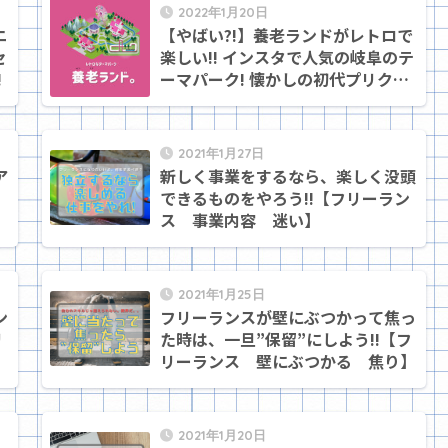
2022年1月20日
ニ
【やばい?!】養老ランドがレトロで
セ
楽しい!! インスタで人気の岐阜のテ
!
ーマパーク! 懐かしの初代プリクラ
も！
2021年1月27日
ア
新しく事業をするなら、楽しく没頭
できるものをやろう!!【フリーラン
】
ス 事業内容 迷い】
2021年1月25日
ン
フリーランスが壁にぶつかって焦っ
リ
た時は、一旦”保留”にしよう!!【フ
リーランス 壁にぶつかる 焦り】
2021年1月20日