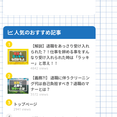
人気のおすすめ記事
1
【解説】退職をあっさり受け入れ
られた？！仕事を辞める事をすん
なり受け入れられた時は「ラッキ
ー」と思え！！
4842 views
2
【義務?!】 退職に伴うクリーニン
グ代は自己負担すべき？退職のマ
ナーとは？
3572 views
3
トップページ
2941 views
4