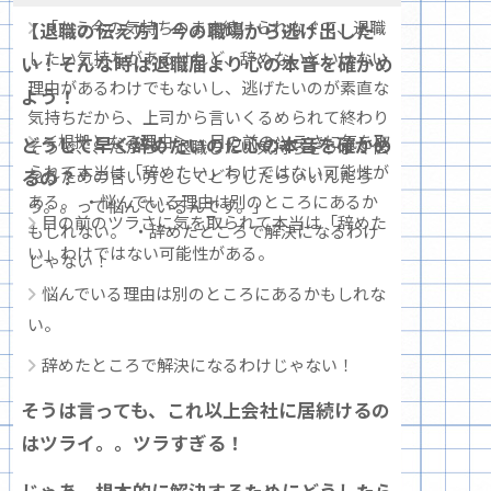
「もう今の気持ちのまま続けられなくて、退職
【退職の伝え方】今の職場から逃げ出した
したい気持ちがあるけれど、辞めないといけない
い！そんな時は退職届より心の本音を確かめ
理由があるわけでもないし、逃げたいのが素直な
よう！
気持ちだから、上司から言いくるめられて終わり
＜根拠となる理由＞ ・目の前のツラさに気を取
どうして早く辞めたいのに心の本音を確かめ
そうで、、だから、退職したい気持ちをうまく伝
られて本当は「辞めたい」わけではない可能性が
るの？
えるための言い方としてどうしたらいいんだろ
ある。 ・悩んでいる理由は別のところにあるか
う。。って悩んでいるんです。」
目の前のツラさに気を取られて本当は「辞めた
もしれない。 ・辞めたところで解決になるわけ
い」わけではない可能性がある。
じゃない！
悩んでいる理由は別のところにあるかもしれな
い。
辞めたところで解決になるわけじゃない！
そうは言っても、これ以上会社に居続けるの
はツライ。。ツラすぎる！
じゃあ、根本的に解決するためにどうしたら