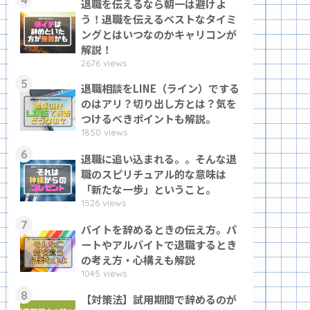
退職を伝えるなら朝一は避けよ
う！退職を伝えるベストなタイミ
ングとはいつなのかキャリコンが
解説！
2676 views
5
退職相談をLINE（ライン）でする
のはアリ？切り出し方とは？気を
つけるべきポイントも解説。
1850 views
6
退職に追い込まれる。。そんな退
職のスピリチュアル的な意味は
「新たな一歩」ということ。
1526 views
7
バイトを辞めるときの伝え方。パ
ートやアルバイトで退職するとき
の考え方・心構えも解説
1045 views
8
【対策法】試用期間で辞めるのが