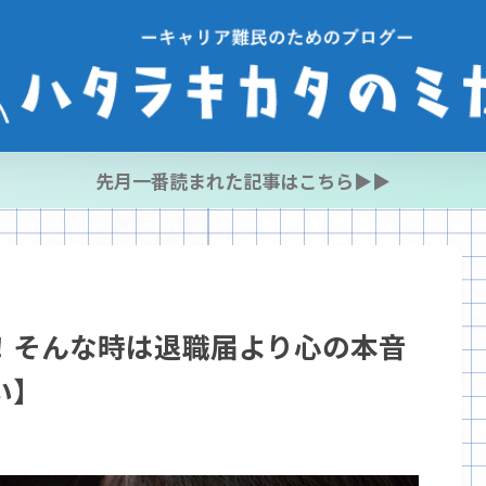
先月一番読まれた記事はこちら▶︎▶︎
！そんな時は退職届より心の本音
い】