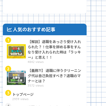
人気のおすすめ記事
1
【解説】退職をあっさり受け入れ
られた？！仕事を辞める事をすん
なり受け入れられた時は「ラッキ
ー」と思え！！
4842 views
2
【義務?!】 退職に伴うクリーニン
グ代は自己負担すべき？退職のマ
ナーとは？
3572 views
3
トップページ
2939 views
4