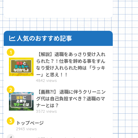
人気のおすすめ記事
1
【解説】退職をあっさり受け入れ
られた？！仕事を辞める事をすん
なり受け入れられた時は「ラッキ
ー」と思え！！
4842 views
2
【義務?!】 退職に伴うクリーニン
グ代は自己負担すべき？退職のマ
ナーとは？
3572 views
3
トップページ
2943 views
4