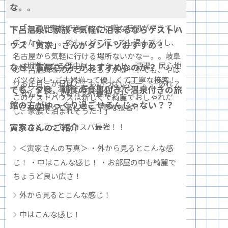
な。。
「お正月家族で過ごすのに暇な時間ができてし
下呂温泉に家族で気軽に泊まるならゲストハ
まったなー。。でも、どこ行っても混んでるし、
ウス「寅家」さんがダントツおすすめ！
名古屋から気軽に行ける場所ないかなー。。岐阜
＜根拠となる理由＞ ・オシャレ、清潔、居心地
なぜ「寅屋さん」がおすすめなのか？
の下呂温泉なんかどうだろうかなー？でも、やは
バツグン! ・ご夫婦揃って優しくて丁寧な接客！
りお正月三が日はどこもいっぱいだー。。あれ？
オシャレ、清潔、居心地バツグン！
でも、夕食、朝食の食事付きで温泉付きの旅
・なんと言ってもコスパ最強！！
このゲストハウスは新しくて綺麗でおしゃれだ
館の方がゆっくり過ごせるんじゃない？？
ご夫婦揃って優しくて丁寧な接客！
し、家族で泊まれそうだ！」
寅家さんのご紹介
なんと言ってもコスパ最強！！
＜寅家さんの写真＞ ・外から見るとこんな感
じ！ ・中はこんな感じ！ ・お部屋の中も綺麗で
ちょうど良い広さ！
外から見るとこんな感じ！
中はこんな感じ！