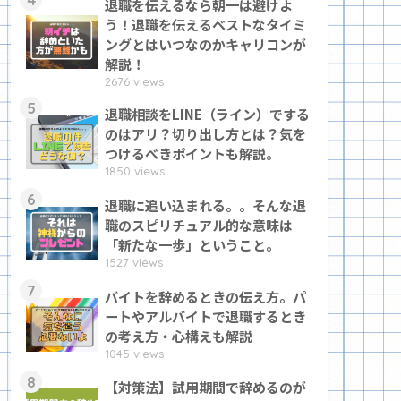
退職を伝えるなら朝一は避けよ
う！退職を伝えるベストなタイミ
ングとはいつなのかキャリコンが
解説！
2676 views
5
退職相談をLINE（ライン）でする
のはアリ？切り出し方とは？気を
つけるべきポイントも解説。
1850 views
6
退職に追い込まれる。。そんな退
職のスピリチュアル的な意味は
「新たな一歩」ということ。
1527 views
7
バイトを辞めるときの伝え方。パ
ートやアルバイトで退職するとき
の考え方・心構えも解説
1045 views
8
【対策法】試用期間で辞めるのが